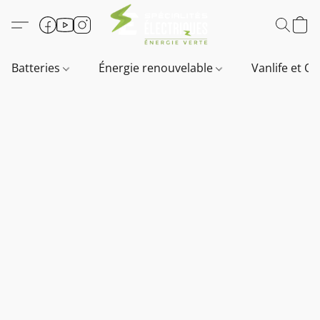
Batteries
Énergie renouvelable
Vanlife et O