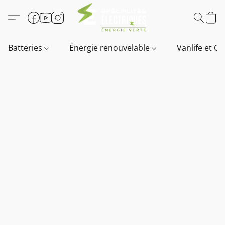
Batteries
Énergie renouvelable
Vanlife et O