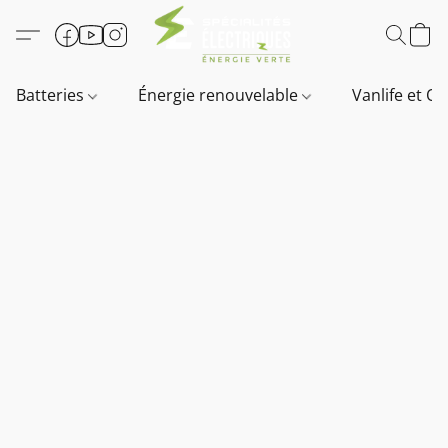
Batteries
Énergie renouvelable
Vanlife et O