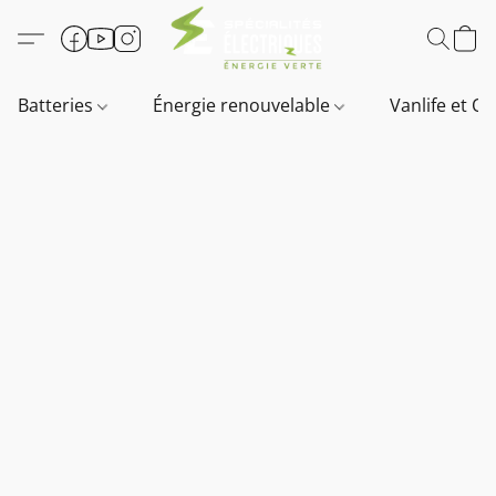
Batteries
Énergie renouvelable
Vanlife et O