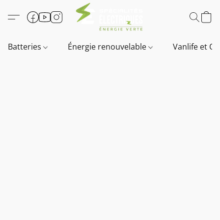
Batteries
Énergie renouvelable
Vanlife et O