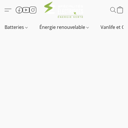
Batteries
Énergie renouvelable
Vanlife et O