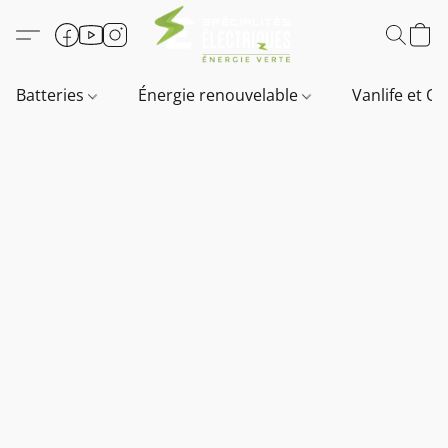
Batteries
Énergie renouvelable
Vanlife et O