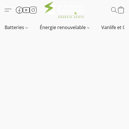
Batteries
Énergie renouvelable
Vanlife et O