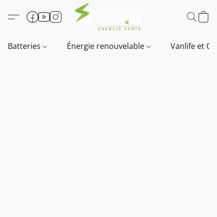
Batteries
Énergie renouvelable
Vanlife et O