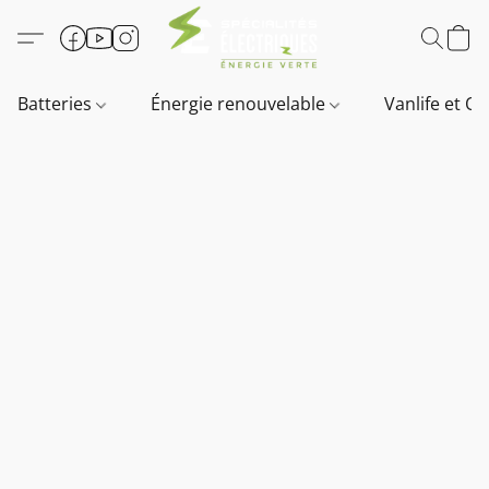
Batteries
Énergie renouvelable
Vanlife et O