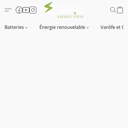
Batteries
Énergie renouvelable
Vanlife et O