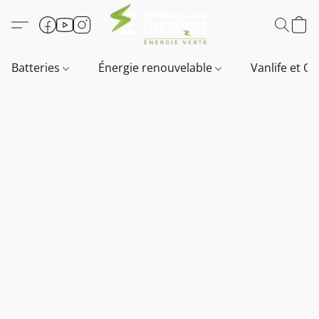
Batteries
Énergie renouvelable
Vanlife et O