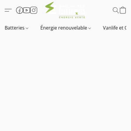
Batteries
Énergie renouvelable
Vanlife et O