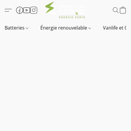
Batteries
Énergie renouvelable
Vanlife et O