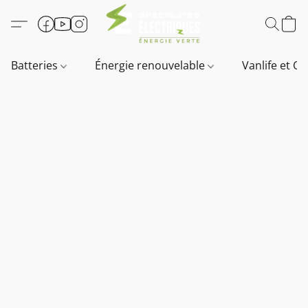
Batteries
Énergie renouvelable
Vanlife et O