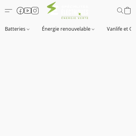
Batteries
Énergie renouvelable
Vanlife et O