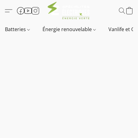
Batteries
Énergie renouvelable
Vanlife et O