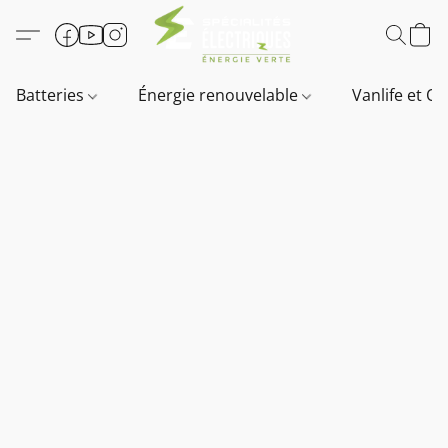
Batteries
Énergie renouvelable
Vanlife et O