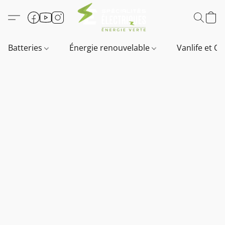
Batteries
Énergie renouvelable
Vanlife et O