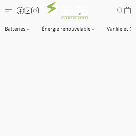
Batteries
Énergie renouvelable
Vanlife et O