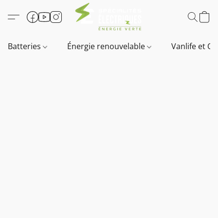
Batteries
Énergie renouvelable
Vanlife et O