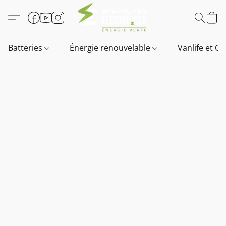
Batteries
Énergie renouvelable
Vanlife et O