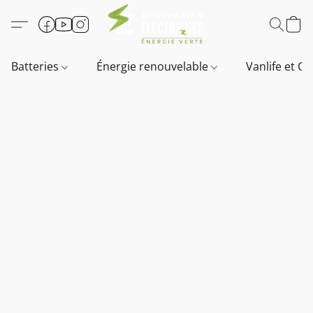
Batteries
Énergie renouvelable
Vanlife et O