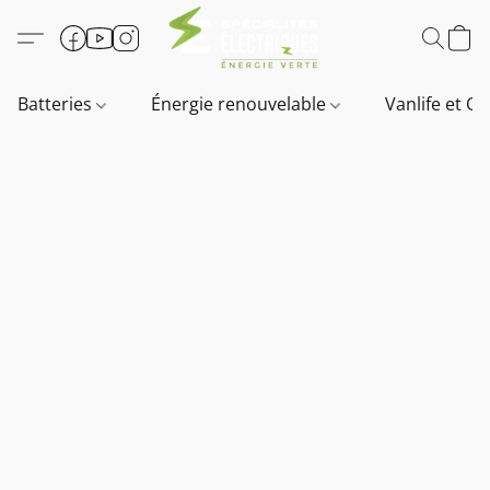
Batteries
Énergie renouvelable
Vanlife et O