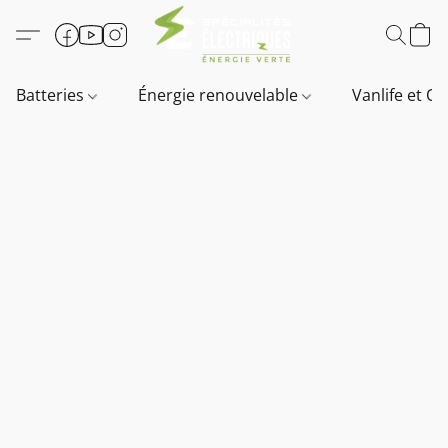
Batteries
Énergie renouvelable
Vanlife et O