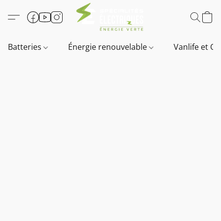
Batteries
Énergie renouvelable
Vanlife et O