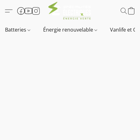
Batteries
Énergie renouvelable
Vanlife et O