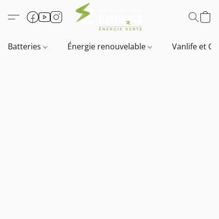
Batteries
Énergie renouvelable
Vanlife et O