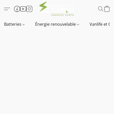
Batteries
Énergie renouvelable
Vanlife et O