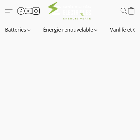
Batteries
Énergie renouvelable
Vanlife et O