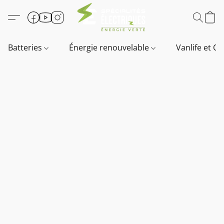
Batteries
Énergie renouvelable
Vanlife et O