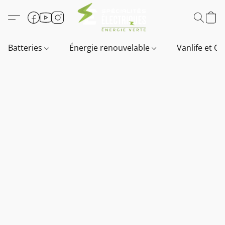
Batteries
Énergie renouvelable
Vanlife et O