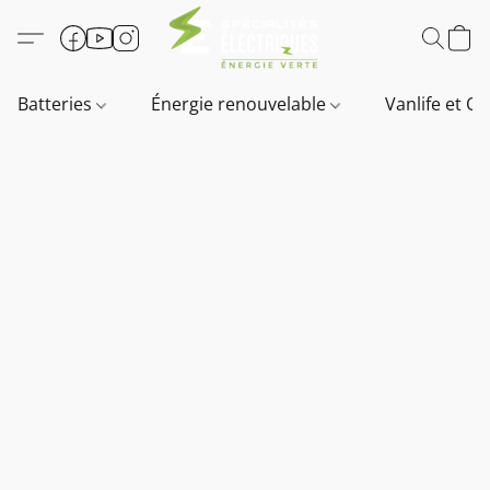
Batteries
Énergie renouvelable
Vanlife et O