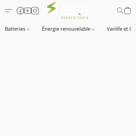
Batteries
Énergie renouvelable
Vanlife et O