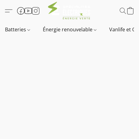
Batteries
Énergie renouvelable
Vanlife et O