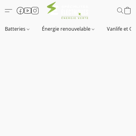
Batteries
Énergie renouvelable
Vanlife et O