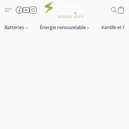
Batteries
Énergie renouvelable
Vanlife et O