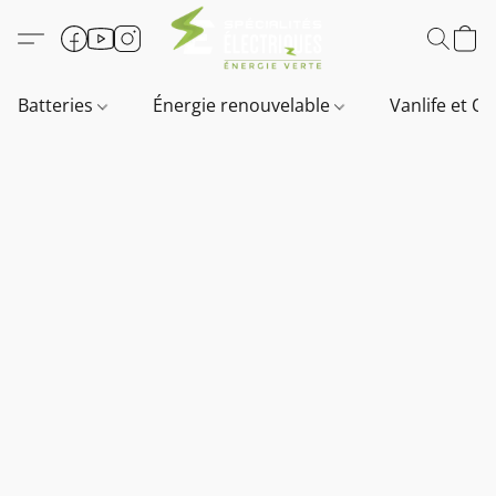
Batteries
Énergie renouvelable
Vanlife et O