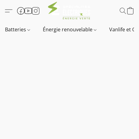
Batteries
Énergie renouvelable
Vanlife et O