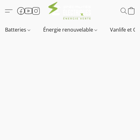
Batteries
Énergie renouvelable
Vanlife et O