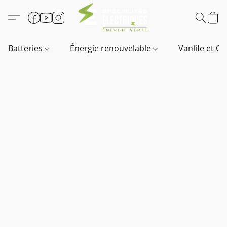
Batteries
Énergie renouvelable
Vanlife et O