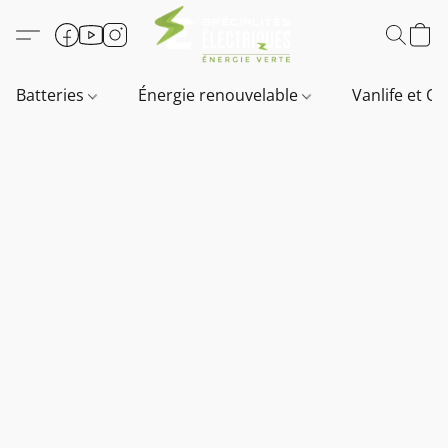
Batteries
Énergie renouvelable
Vanlife et O