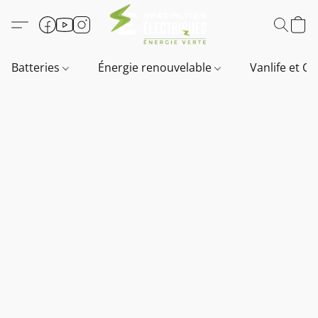
Batteries
Énergie renouvelable
Vanlife et O