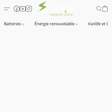
Batteries
Énergie renouvelable
Vanlife et O