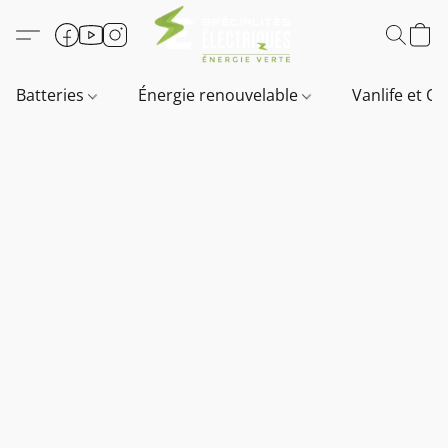
Batteries
Énergie renouvelable
Vanlife et O