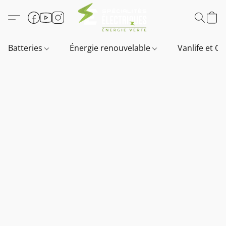
Batteries
Énergie renouvelable
Vanlife et O