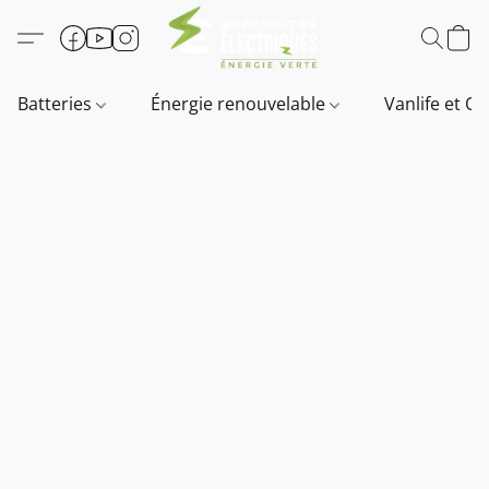
Batteries
Énergie renouvelable
Vanlife et O