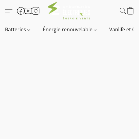
Batteries
Énergie renouvelable
Vanlife et O