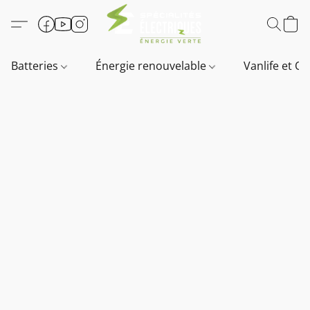
Batteries
Énergie renouvelable
Vanlife et O