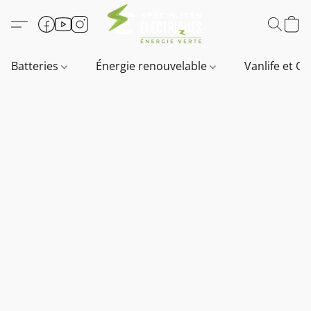
Batteries
Énergie renouvelable
Vanlife et O